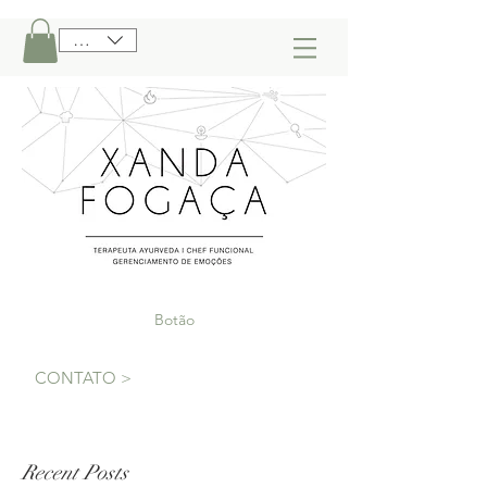
BRL (R$)
Botão
CONTATO >
Recent Posts