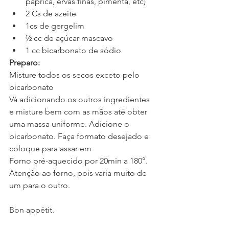
páprica, ervas finas, pimenta, etc)  
2 Cs de azeite  
1cs de gergelim  
½ cc de açúcar mascavo  
1 cc bicarbonato de sódio 
Preparo:
Misture todos os secos exceto pelo 
bicarbonato
Vá adicionando os outros ingredientes 
e misture bem com as mãos até obter 
uma massa uniforme. Adicione o 
bicarbonato. Faça formato desejado e 
coloque para assar em
Forno pré-aquecido por 20min a 180°. 
Atenção ao forno, pois varia muito de 
um para o outro. 
Bon appétit. 