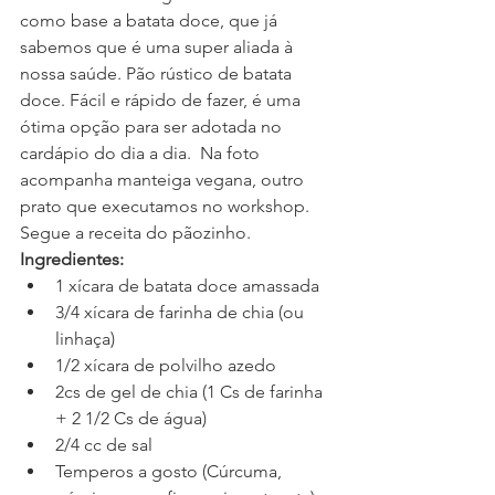
como base a batata doce, que já 
sabemos que é uma super aliada à 
nossa saúde. Pão rústico de batata 
doce. Fácil e rápido de fazer, é uma 
ótima opção para ser adotada no 
cardápio do dia a dia.  Na foto 
acompanha manteiga vegana, outro 
prato que executamos no workshop. 
Segue a receita do pãozinho. 
Ingredientes:
1 xícara de batata doce amassada  
3/4 xícara de farinha de chia (ou 
linhaça)  
1/2 xícara de polvilho azedo  
2cs de gel de chia (1 Cs de farinha 
+ 2 1/2 Cs de água)  
2/4 cc de sal  
Temperos a gosto (Cúrcuma, 