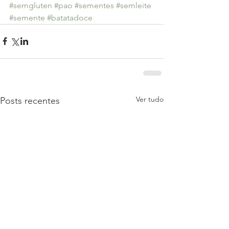
#semgluten
#pao
#sementes
#semleite
#semente
#batatadoce
Ver tudo
Posts recentes