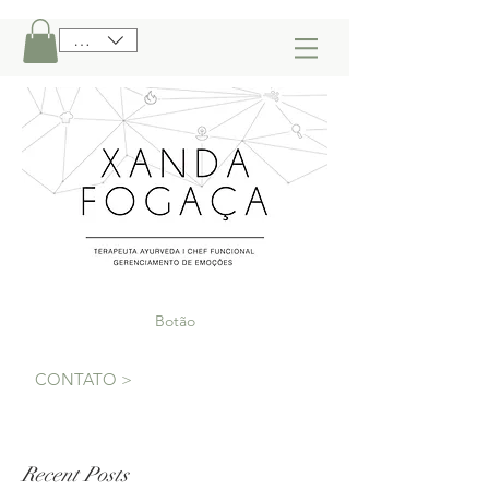
BRL (R$)
Botão
CONTATO >
Recent Posts