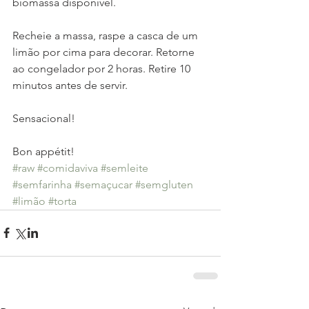
biomassa disponível. 
Recheie a massa, raspe a casca de um 
limão por cima para decorar. Retorne 
ao congelador por 2 horas. Retire 10 
minutos antes de servir. 
Sensacional! 
Bon appétit! 
#raw
#comidaviva
#semleite
#semfarinha
#semaçucar
#semgluten
#limão
#torta