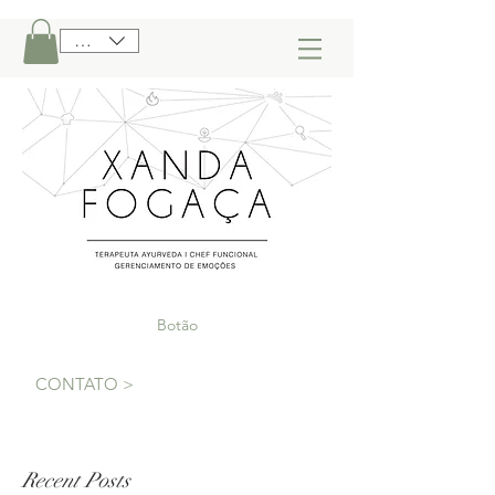
BRL (R$)
Botão
CONTATO >
Recent Posts