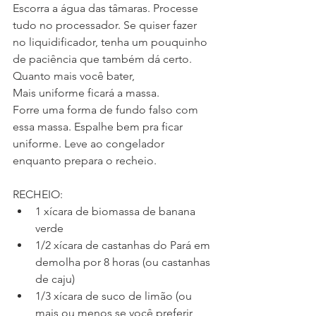
Escorra a água das tâmaras. Processe 
tudo no processador. Se quiser fazer 
no liquidificador, tenha um pouquinho 
de paciência que também dá certo. 
Quanto mais você bater,
Mais uniforme ficará a massa. 
Forre uma forma de fundo falso com 
essa massa. Espalhe bem pra ficar 
uniforme. Leve ao congelador 
enquanto prepara o recheio. 
RECHEIO: 
1 xícara de biomassa de banana 
verde  
1/2 xícara de castanhas do Pará em 
demolha por 8 horas (ou castanhas 
de caju)   
1/3 xícara de suco de limão (ou 
mais ou menos se você preferir 