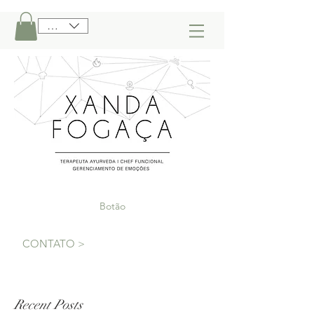
BRL (R$)
Botão
CONTATO >
Recent Posts