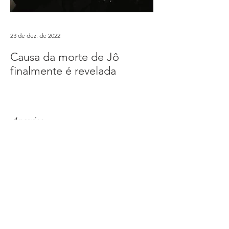
23 de dez. de 2022
Causa da morte de Jô
finalmente é revelada
Arquivo
dezembro de 2023
(1)
1 post
dezembro de 2022
(1)
1 post
abril de 2020
(2)
2 posts