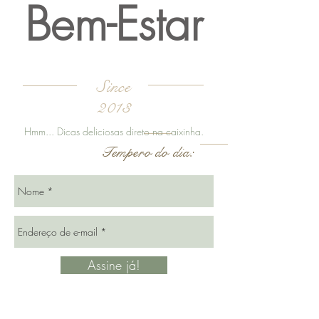
Respeito
Bem-Estar
Since
2013
Hmm... Dicas deliciosas direto na caixinha.
Tempero do dia: