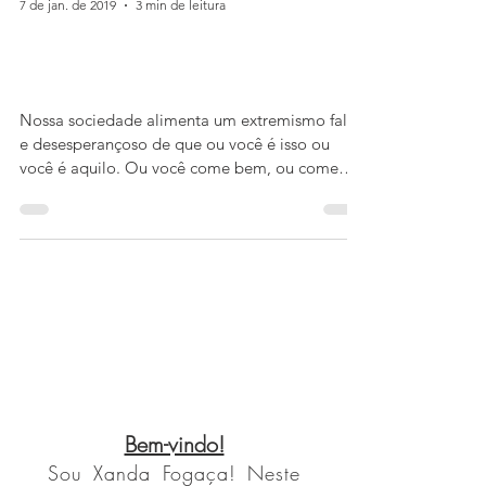
Xanda Fogaça
7 de jan. de 2019
3 min de leitura
Para quem deseja iniciar uma
mudança de hábitos sem sofrer.
Nossa sociedade alimenta um extremismo falso
e desesperançoso de que ou você é isso ou
você é aquilo. Ou você come bem, ou come
mal....