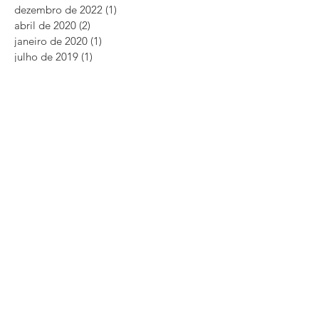
dezembro de 2023
(1)
1 post
dezembro de 2022
(1)
1 post
abril de 2020
(2)
2 posts
janeiro de 2020
(1)
1 post
julho de 2019
(1)
1 post
junho de 2019
(3)
3 posts
abril de 2019
(2)
2 posts
março de 2019
(1)
1 post
fevereiro de 2019
(1)
1 post
janeiro de 2019
(2)
2 posts
novembro de 2018
(6)
6 posts
outubro de 2018
(2)
2 posts
setembro de 2018
(2)
2 posts
agosto de 2018
(2)
2 posts
julho de 2018
(2)
2 posts
maio de 2018
(4)
4 posts
abril de 2018
(2)
2 posts
março de 2018
(5)
5 posts
fevereiro de 2018
(1)
1 post