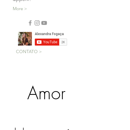
Sinta-se em casa e bon
appétit!
More >
CONTATO >
Amor
Gratidão