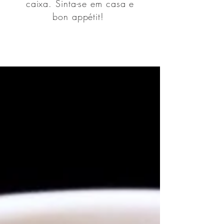
caixa. Sinta-se em casa e
bon appétit!