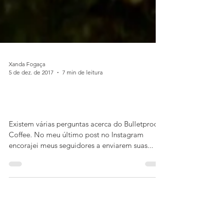
Xanda Fogaça
5 de dez. de 2017
7 min de leitura
O café à prova de balas
(Bulletproof Coffee)
Existem várias perguntas acerca do Bulletproof
Coffee. No meu último post no Instagram
encorajei meus seguidores a enviarem suas...