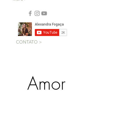
Sinta-se em casa e bon
appétit!
More >
CONTATO >
Amor
Gratidão