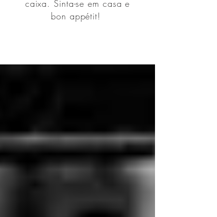
caixa. Sinta-se em casa e
bon appétit!