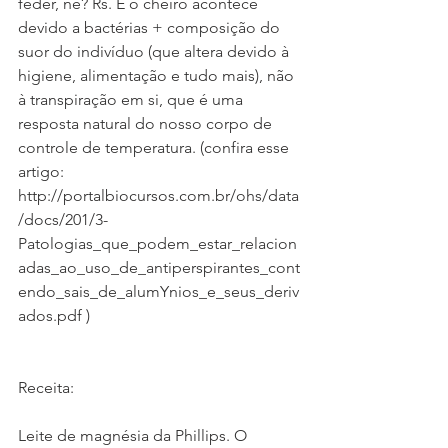
feder, né? Rs. E o cheiro acontece 
devido a bactérias + composição do 
suor do indivíduo (que altera devido à 
higiene, alimentação e tudo mais), não 
à transpiração em si, que é uma 
resposta natural do nosso corpo de 
controle de temperatura. (confira esse 
artigo: 
http://portalbiocursos.com.br/ohs/data
/docs/201/3-
Patologias_que_podem_estar_relacion
adas_ao_uso_de_antiperspirantes_cont
endo_sais_de_alumYnios_e_seus_deriv
ados.pdf )
Receita:
Leite de magnésia da Phillips. O 