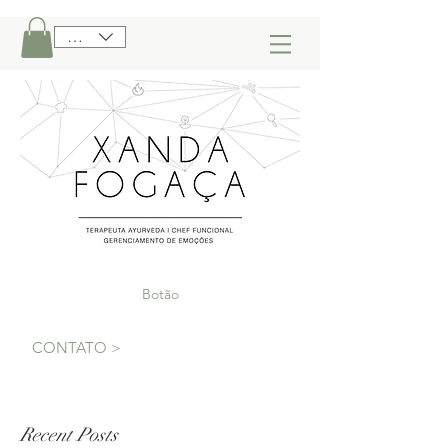
BRL (R$)
Botão
CONTATO >
Recent Posts