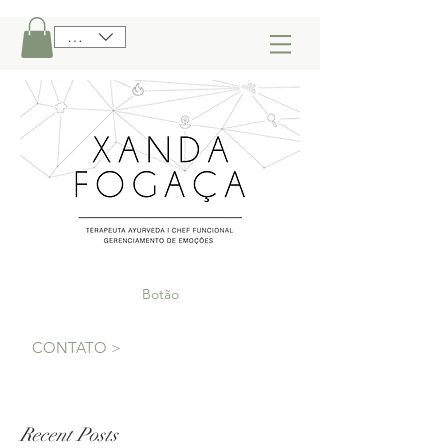
BRL (R$)
Botão
CONTATO >
Recent Posts