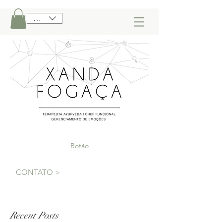
BRL (R$)
Botão
CONTATO >
Recent Posts