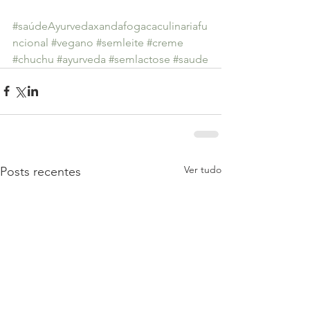
#saúdeAyurvedaxandafogacaculinariafu
ncional
#vegano
#semleite
#creme
#chuchu
#ayurveda
#semlactose
#saude
Ver tudo
Posts recentes