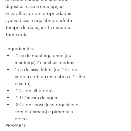
digestão, essa é uma opção 
maravilhosa, com propriedades 
ayurvédicas e equilíbrio perfeito. 
Tempo de duração: 15 minutos. 
Tome nota:
 Ingredientes: 
 1 cc de manteiga ghee (ou 
manteiga) 2 chuchus médios   
1 cc de assa fétida (ou 1 Cs de 
cebola cortada em cubos e 1 alho 
picado)  
 1 Cs de alho poró  
 1 1/2 xícara de água  
 2 Cs de shoyu (uso orgânico e 
sem glutamato) e pimenta a 
gosto.  
PREPARO: 