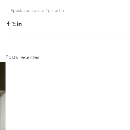
#pestache
#pesto
#pistache
Posts recentes