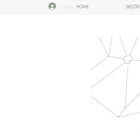
Login
HOME
SEÇÕE