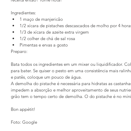
Ingredientes: 
1 maço de manjericão  
1/2 xícara de pistaches descascados de molho por 4 horas
1/3 de xícara de azeite extra virgem  
1/2 colher de chá de sal rosa  
Pimentas e ervas a gosto 
Preparo: 
Bata todos os ingredientes em um mixer ou liquidificador. Col
para bater. Se quiser o pesto em uma consistência mais rali
e patês, coloque um pouco de água.
A demolha do pistache é necessária para hidratas as castanhas 
impedem a absorção e melhor aproveitamento de seus nutrie
grão tem o tempo certo de demolha. O do pistache é no mín
Bon appétit!
Foto: Google