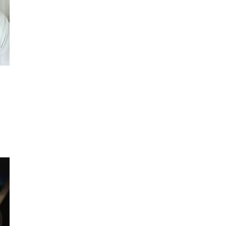
Água 
Salada de quinoa com cogumelos