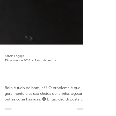
Xanda Fogaça
15 de mai. de 2018
1 min de leitura
Bolo de banana sem açúcar, leite
e farinha.
Bolo é tudo de bom, né? O problema é que
geralmente eles são cheios de farinha, açúcar e
outras coisinhas más. 😑 Então decidi postar