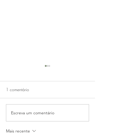
1 comentário
Escreva um comentário
Água morna com limão e
4 receitas naturai
sal (?)
beleza
Mais recente