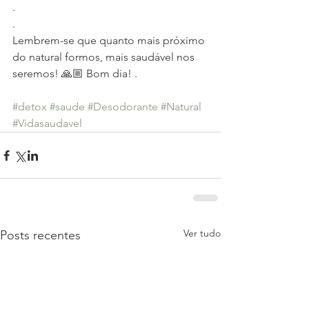
.
.
Lembrem-se que quanto mais próximo 
do natural formos, mais saudável nos 
seremos! 🙏🏼 Bom dia! .
#detox
#saude
#Desodorante
#Natural
#Vidasaudavel
Ver tudo
Posts recentes