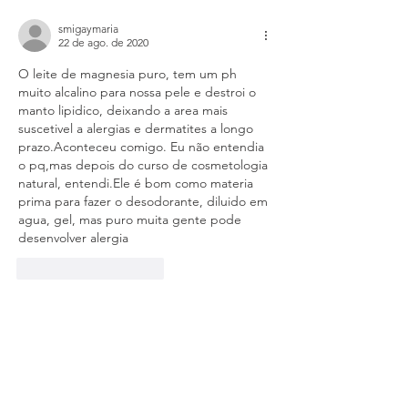
smigaymaria
22 de ago. de 2020
O leite de magnesia puro, tem um ph 
muito alcalino para nossa pele e destroi o 
manto lipidico, deixando a area mais 
suscetivel a alergias e dermatites a longo 
prazo.Aconteceu comigo. Eu não entendia 
o pq,mas depois do curso de cosmetologia 
natural, entendi.Ele é bom como materia 
prima para fazer o desodorante, diluido em 
agua, gel, mas puro muita gente pode 
desenvolver alergia
Curtir
Responder