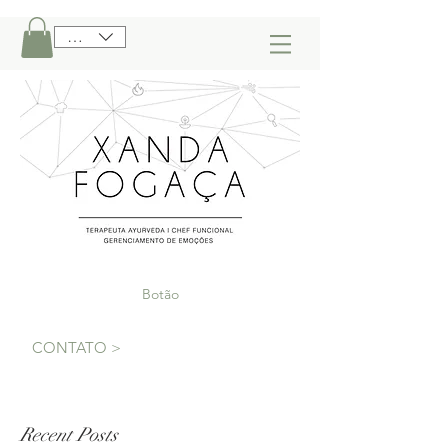
BRL (R$)
Botão
CONTATO >
Recent Posts